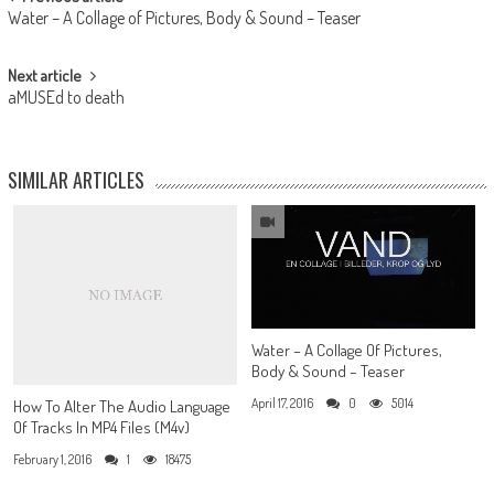
Navigation
Water – A Collage of Pictures, Body & Sound – Teaser
Next article
aMUSEd to death
SIMILAR ARTICLES
Water – A Collage Of Pictures,
Body & Sound – Teaser
April 17, 2016
0
5014
How To Alter The Audio Language
Of Tracks In MP4 Files (m4v)
February 1, 2016
1
18475