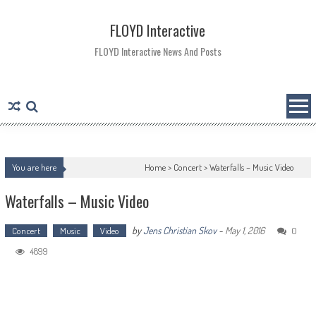
Skip
to
FLOYD Interactive
content
FLOYD Interactive News And Posts
You are here
Home >
Concert
>
Waterfalls – Music Video
Waterfalls – Music Video
by
Jens Christian Skov
-
May 1, 2016
Concert
Music
Video
0
4899