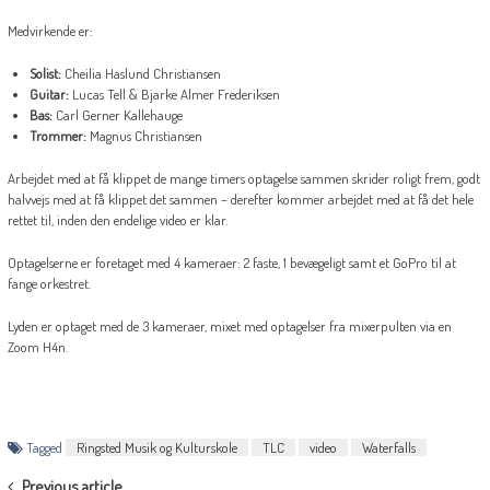
Medvirkende er:
Solist:
Cheilia Haslund Christiansen
Guitar:
Lucas Tell & Bjarke Almer Frederiksen
Bas:
Carl Gerner Kallehauge
Trommer:
Magnus Christiansen
Arbejdet med at få klippet de mange timers optagelse sammen skrider roligt frem, godt
halvvejs med at få klippet det sammen – derefter kommer arbejdet med at få det hele
rettet til, inden den endelige video er klar.
Optagelserne er foretaget med 4 kameraer: 2 faste, 1 bevægeligt samt et GoPro til at
fange orkestret.
Lyden er optaget med de 3 kameraer, mixet med optagelser fra mixerpulten via en
Zoom H4n.
Tagged
Ringsted Musik og Kulturskole
TLC
video
Waterfalls
Post
Previous article