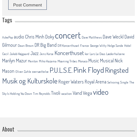
Tags
concert
audio
Chris Minh Doky
Dave Weckl
David
AskePop
Dave Matthews
Gilmour
DR Big Band
Dean Brown
DR Koncerthuset
France
George Witty
Helge Sunde
Hotel
Koncerthuset
Jazz
Cecil
Jakob Højgaard
Jens Korse
kor
Lars Le Dous
Læderhalsene
Marilyn Mazur
Music
Musical
Nick
Menton
Miho Hazama
Moaning Tribes
Monaco
Pink Floyd
P.U.L.S.E.
Ringsted
Mason
Oliver Zahle
oversættelse
Musik og Kulturskole
Roger Waters
Royal Arena
Selvsving
Single
The
video
Tivoli
Vand
Vega
Sky Is Holding You Down
Tim Reynolds
vacation
About